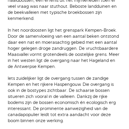
naaldbossen, een erfenis uit het mijnverleden toen er
veel vraag was naar stuthout. Beboste landduinen en
de beekvalleien met typische broekbossen zijn
kenmerkend.
In het noordoosten ligt het grenspark Kempen-Broek.
Door de samenvloeiing van een aantal beken ontstond
daar een nat en moerasachtig gebied met een aantal
hoger gelegen droge zandruggen. De vruchtbaardere
Maasvallei vormt grotendeels de oostelijke grens. Meer
in het westen ligt de overgang naar het Hageland en
de Antwerpse Kempen.
Iets zuidelijker ligt de overgang tussen de zandige
Kempen en het rijkere Haspengouw. Die overgang is
ook in de bostypes zichtbaar. De schaarse bossen
situeren zich vooral in de valleien. Dankzij de rijke
bodems zijn de bossen economisch én ecologisch erg
interessant. De prominente aanwezigheid van de
canadapopulier leidt tot extra aandacht voor deze
boom binnen onze werking.