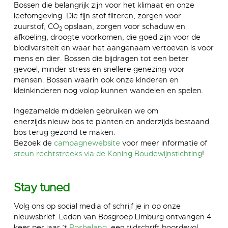
Bossen die belangrijk zijn voor het klimaat en onze
leefomgeving. Die fijn stof filteren, zorgen voor
zuurstof, CO
opslaan, zorgen voor schaduw en
2
afkoeling, droogte voorkomen, die goed zijn voor de
biodiversiteit en waar het aangenaam vertoeven is voor
mens en dier. Bossen die bijdragen tot een beter
gevoel, minder stress en snellere genezing voor
mensen. Bossen waarin ook onze kinderen en
kleinkinderen nog volop kunnen wandelen en spelen.
Ingezamelde middelen gebruiken we om
enerzijds nieuw bos te planten en anderzijds bestaand
bos terug gezond te maken.
Bezoek de
campagnewebsite
voor meer informatie of
steun rechtstreeks via de Koning Boudewijnstichting
!
Stay tuned
Volg ons op social media of schrijf je in op onze
nieuwsbrief.
Leden van Bosgroep Limburg ontvangen 4
keer per jaar ’t
Bosbelang,
een tijdschrift boordevol