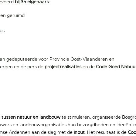
gevoerd
bij 35 eigenaars
:
len geruimd
bos
van gedeputeerde voor Provincie Oost-Vlaanderen en
eerden en de pers de
projectrealisaties
en de
Code Goed Nabuu
ie tussen natuur en landbouw
te stimuleren, organiseerde Bosg
uwers en landbouworganisaties hun bezorgdheden en ideeën k
mse Ardennen aan de slag met de
input
. Het resultaat is de
Cod