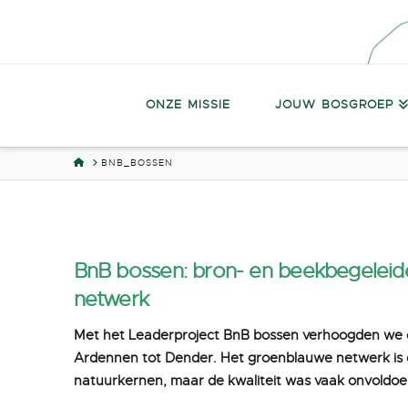
ONZE MISSIE
JOUW BOSGROEP
HOME
BNB_BOSSEN
BnB bossen: b
ron- en beekbegeleid
netwerk
Met het Leaderproject BnB bossen verhoogden we de
Ardennen tot Dender. Het groenblauwe netwerk is d
natuurkernen, maar de kwaliteit was vaak onvoldo