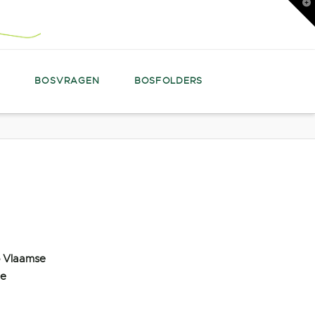
T
t
W
N
BOSVRAGEN
BOSFOLDERS
o Vlaamse
re