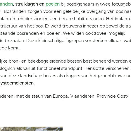
randen
, struiklagen en
poelen
bij boseigenaars in twee focusgeb
. Bosranden zorgen voor een geleidelijke overgang van bos na
anten- en diersoorten een betere habitat vinden. Het inplant
 structuur van het bos. Er werd trouwens ingezet op zowel de a
staande bosranden en poelen. We wilden ook zoveel mogelijk
in te zaaien. Deze kleinschalige ingrepen versterken elkaar, wa
oede komt.
elijke bron- en beekbegeleidende bossen best beheerd worden 
logisch als vanuit functioneel standpunt. Tenslotte verschenen 
 van deze landschapsbosjes als dragers van het groenblauwe n
osysteemdiensten
.
aanderen, met de steun van Europa, Vlaanderen, Provincie Oost-