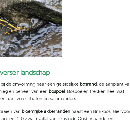
verser landschap
bij de omvorming naar een geleidelijke
bosrand
, de aanplant v
anleg en beheer van een
bospoel
. Bospoelen trekken heel wat
n aan, zoals libellen en salamanders.
zaaien van
bloemrijke akkerranden
naast een BnB-bos. Hiervoo
oject 2.0 Zwalmvallei van Provincie Oost-Vlaanderen.