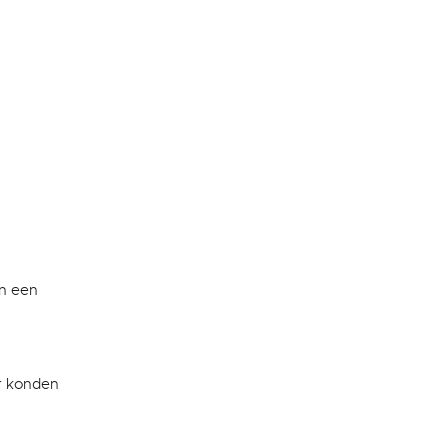
an een
r konden