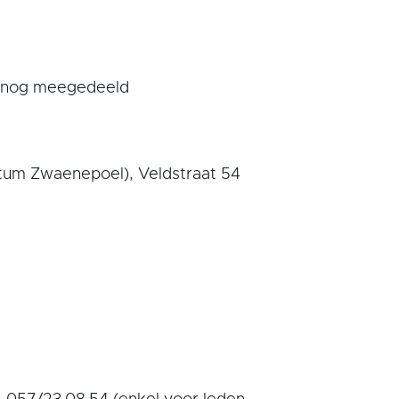
en nog meegedeeld
etum Zwaenepoel), Veldstraat 54
 057/23.08.54 (enkel voor leden