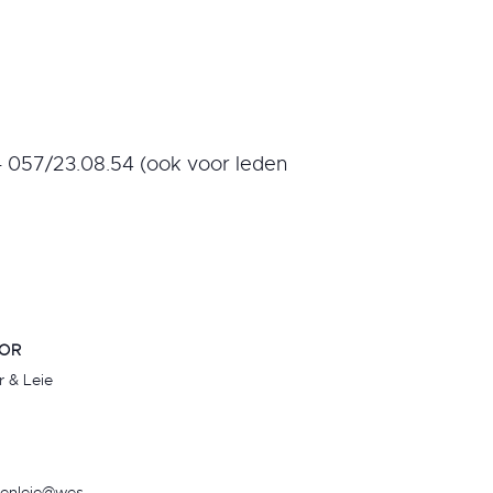
– 057/23.08.54 (ook voor leden
OR
r & Leie
renleie@wes