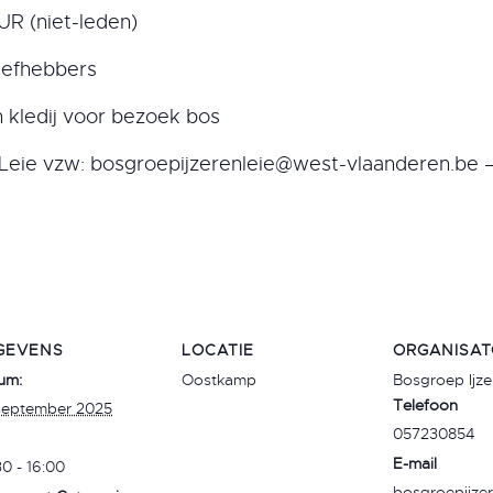
UR (niet-leden)
liefhebbers
 kledij voor bezoek bos
Leie vzw: bosgroepijzerenleie@west-vlaanderen.be 
GEVENS
LOCATIE
ORGANISAT
um:
Oostkamp
Bosgroep Ijze
Telefoon
september 2025
057230854
E-mail
0 - 16:00
bosgroepijze