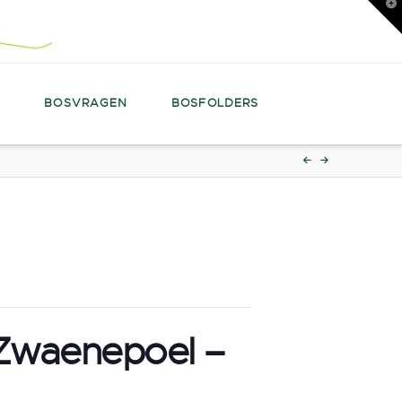
T
t
W
N
BOSVRAGEN
BOSFOLDERS
 Zwaenepoel –