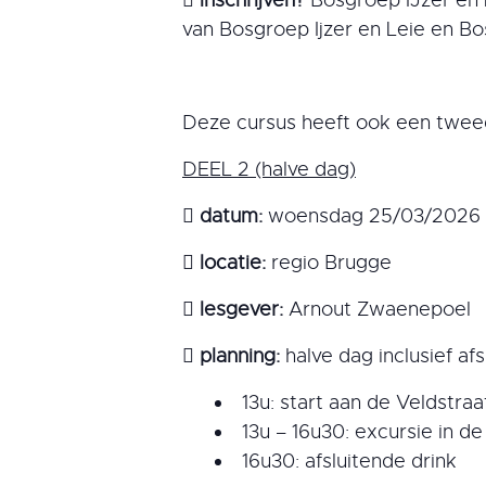
van Bosgroep Ijzer en Leie en B
Deze cursus heeft ook een tweed
DEEL 2 (halve dag)

datum:
woensdag 25/03/2026

locatie:
regio Brugge

lesgever:
Arnout Zwaenepoel

planning
:
halve dag inclusief a
13u: start aan de Veldstraa
13u – 16u30: excursie in de
16u30: afsluitende drink