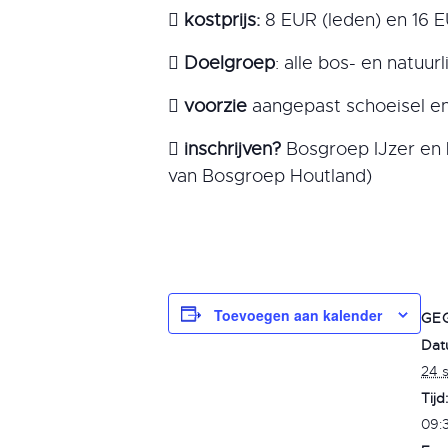

kostprijs:
8 EUR (leden) en 16 E

Doelgroep
: alle bos- en natuur

voorzie
aangepast schoeisel en

inschrijven?
Bosgroep IJzer en 
van Bosgroep Houtland)
Toevoegen aan kalender
GE
Dat
24 
Tijd:
09:3