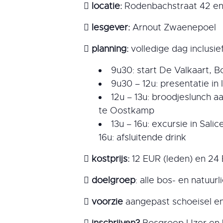

locatie:
Rodenbachstraat 42 en

lesgever:
Arnout Zwaenepoel

planning
:
volledige dag inclusi
9u30: start De Valkaart, 
9u30 – 12u: presentatie in 
12u – 13u: broodjeslunch 
te Oostkamp
13u – 16u: excursie in Sali
16u: afsluitende drink

kostprijs:
12 EUR (leden) en 24 

doelgroep
: alle bos- en natuur

voorzie
aangepast schoeisel en

inschrijven?
Bosgroep IJzer en 