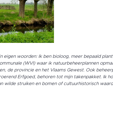
jn eigen woorden: Ik ben bioloog, meer bepaald plant
communale (WVI) waar ik natuurbeheerplannen opmaak
n, de provincie en het Vlaams Gewest. Ook beheer
oerend Erfgoed, behoren tot mijn takenpakket. Ik h
n wilde struiken en bomen of cultuurhistorisch waar