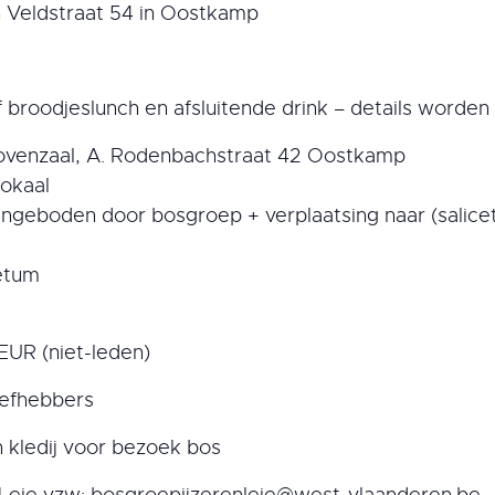
 Veldstraat 54 in Oostkamp
ef broodjeslunch en afsluitende drink – details word
Bovenzaal, A. Rodenbachstraat 42 Oostkamp
lokaal
aangeboden door bosgroep + verplaatsing naar (salic
cetum
EUR (niet-leden)
liefhebbers
 kledij voor bezoek bos
Leie vzw: bosgroepijzerenleie@west-vlaanderen.be –