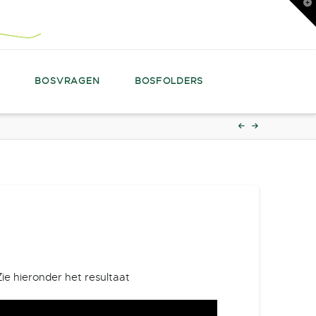
T
t
W
N
BOSVRAGEN
BOSFOLDERS
e hieronder het resultaat