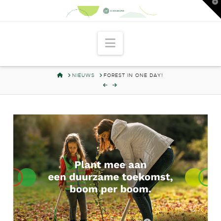
T
t
W
Navigation
HOME
NIEUWS
FOREST IN ONE DAY!