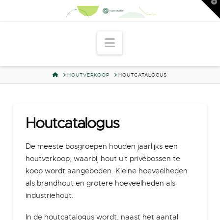
T
t
W
Navigation
HOME
HOUTVERKOOP
HOUTCATALOGUS
Houtcatalogus
De meeste bosgroepen houden jaarlijks een
houtverkoop, waarbij hout uit privébossen te
koop wordt aangeboden. Kleine hoeveelheden
als brandhout en grotere hoeveelheden als
industriehout.
In de houtcatalogus wordt, naast het aantal