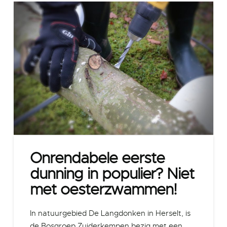
Onrendabele eerste
dunning in populier? Niet
met oesterzwammen!
In natuurgebied De Langdonken in Herselt, is
de Bosgroep Zuiderkempen bezig met een