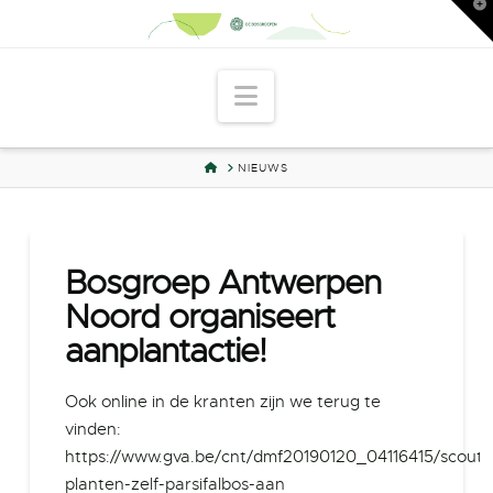
T
t
W
Navigation
HOME
NIEUWS
Bosgroep Antwerpen
Noord organiseert
aanplantactie!
Ook online in de kranten zijn we terug te
vinden:
https://www.gva.be/cnt/dmf20190120_04116415/scouts
planten-zelf-parsifalbos-aan