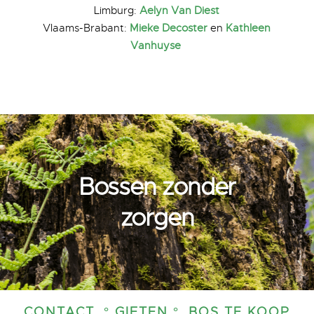
Limburg:
Aelyn
Van Diest
Vlaams-Brabant:
Mieke Decoster
en
Kathleen
Vanhuyse
Bossen zonder
zorgen
CONTACT
° GIFTEN °
BOS TE KOOP